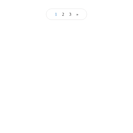
Tahun Indonesia Merdeka
1
2
3
»
By
Achmad P N
17/08/2025
Latest posts