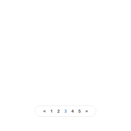
opini
pendidikan
Meningkatkan Literasi di Maluku Utara
«
1
2
3
4
5
»
By
Septi Sartika
15/07/2024