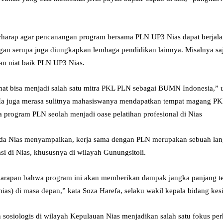
harap agar pencanangan program bersama PLN UP3 Nias dapat berjalan
gan serupa juga diungkapkan lembaga pendidikan lainnya. Misalnya 
an niat baik PLN UP3 Nias.
rmat bisa menjadi salah satu mitra PKL PLN sebagai BUMN Indonesia,” u
 juga merasa sulitnya mahasiswanya mendapatkan tempat magang PKL
 program PLN seolah menjadi oase pelatihan profesional di Nias
da Nias menyampaikan, kerja sama dengan PLN merupakan sebuah la
si di Nias, khususnya di wilayah Gunungsitoli.
 harapan bahwa program ini akan memberikan dampak jangka panjang 
ias) di masa depan,” kata Soza Harefa, selaku wakil kepala bidang 
 sosiologis di wilayah Kepulauan Nias menjadikan salah satu fokus per