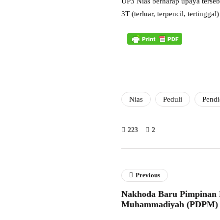
UP3 Nias berharap upaya tersebu
3T (terluar, terpencil, tertinggal) 
Nias
Peduli
Pendi
223
2
Previous
Nakhoda Baru Pimpinan
Muhammadiyah (PDPM) 