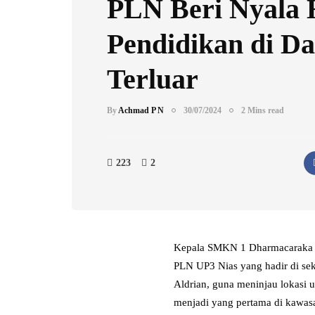
PLN Beri Nyala
Pendidikan di D
Terluar
By
Achmad P N
30/07/2024
2 Mins read
223
2
Kepala SMKN 1 Dharmacaraka K
PLN UP3 Nias yang hadir di se
Aldrian, guna meninjau lokasi u
menjadi yang pertama di kawasa