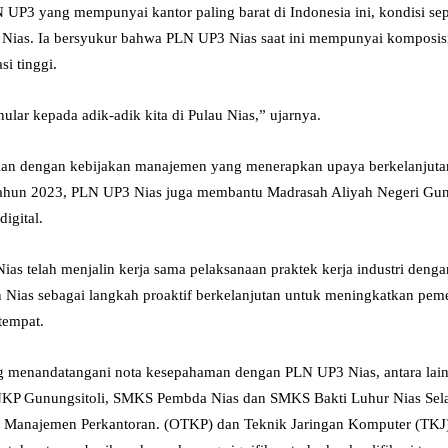
UP3 yang mempunyai kantor paling barat di Indonesia ini, kondisi sep
ias. Ia bersyukur bahwa PLN UP3 Nias saat ini mempunyai komposisi 
i tinggi.
ular kepada adik-adik kita di Pulau Nias,” ujarnya.
lan dengan kebijakan manajemen yang menerapkan upaya berkelanjuta
ahun 2023, PLN UP3 Nias juga membantu Madrasah Aliyah Negeri Gun
igital.
as telah menjalin kerja sama pelaksanaan praktek kerja industri dengan
 Nias sebagai langkah proaktif berkelanjutan untuk meningkatkan peme
tempat.
ng menandatangani nota kesepahaman dengan PLN UP3 Nias, antara l
KP Gunungsitoli, SMKS Pembda Nias dan SMKS Bakti Luhur Nias Selat
asi Manajemen Perkantoran. (OTKP) dan Teknik Jaringan Komputer (TK