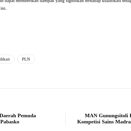
t dapat memberikan dampak yang signifikan terhadap kualifikasi tenaga
ini.
dikan
PLN
 Daerah Pemuda
MAN Gunungsitoli K
Pabasko
Kompetisi Sains Madra