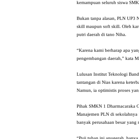
kemampuan seluruh siswa SMK 
Bukan tanpa alasan, PLN UP3 Ni
skill maupun soft skill. Oleh k
putri daerah di tano Niha.
“Karena kami berharap apa yan
pengembangan daerah,” kata M
Lulusan Institut Teknologi Ba
tantangan di Nias karena keterba
Namun, ia optimistis proses y
Pihak SMKN 1 Dharmacaraka Gu
Manajemen PLN di sekolahnya m
banyak perusahaan besar yang 
“Puji tuhan ini anugerah, hany