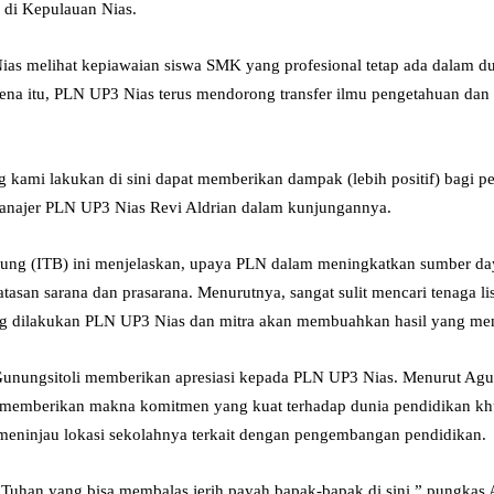
di Kepulauan Nias.
as melihat kepiawaian siswa SMK yang profesional tetap ada dalam dunia
arena itu, PLN UP3 Nias terus mendorong transfer ilmu pengetahuan dan 
g kami lakukan di sini dapat memberikan dampak (lebih positif) bagi
anajer PLN UP3 Nias Revi Aldrian dalam kunjungannya.
ndung (ITB) ini menjelaskan, upaya PLN dalam meningkatkan sumber da
tasan sarana dan prasarana. Menurutnya, sangat sulit mencari tenaga lis
ang dilakukan PLN UP3 Nias dan mitra akan membuahkan hasil yang men
nungsitoli memberikan apresiasi kepada PLN UP3 Nias. Menurut Agu
emberikan makna komitmen yang kuat terhadap dunia pendidikan khus
meninjau lokasi sekolahnya terkait dengan pengembangan pendidikan.
a Tuhan yang bisa membalas jerih payah bapak-bapak di sini,” pungka