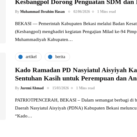
Kesbangpol Dorong Penguatan SDM dan I
By
Muhammad Ibrahim Hasan
02/06/2026
1 Mins read
BEKASI — Pemerintah Kabupaten Bekasi melalui Badan Kesatu
(Kesbangpol) menghadiri kegiatan Pengajian Milad ke-94 Pim
Muhammadiyah Kabupaten…
artikel
berita
Kado Ramadan PD Nasyiatul Aisyiyah Ka
Sentuhan Kasih untuk Perempuan dan A
By
Juremi Ahmad
15/03/2026
1 Mins read
PATRIOTPENCERAH, BEKASI – Dalam semangat berbagi di bu
Daerah Nasyiatul Aisyiyah (PDNA) Kabupaten Bekasi meluncur
“Kado…