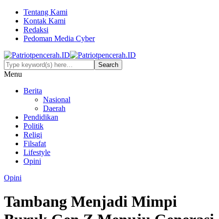
Tentang Kami
Kontak Kami
Redaksi
Pedoman Media Cyber
Menu
Berita
Nasional
Daerah
Pendidikan
Politik
Religi
Filsafat
Lifestyle
Opini
Opini
Tambang Menjadi Mimpi