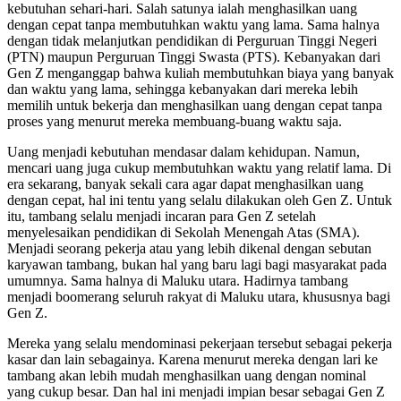
kebutuhan sehari-hari. Salah satunya ialah menghasilkan uang
dengan cepat tanpa membutuhkan waktu yang lama. Sama halnya
dengan tidak melanjutkan pendidikan di Perguruan Tinggi Negeri
(PTN) maupun Perguruan Tinggi Swasta (PTS). Kebanyakan dari
Gen Z menganggap bahwa kuliah membutuhkan biaya yang banyak
dan waktu yang lama, sehingga kebanyakan dari mereka lebih
memilih untuk bekerja dan menghasilkan uang dengan cepat tanpa
proses yang menurut mereka membuang-buang waktu saja.
Uang menjadi kebutuhan mendasar dalam kehidupan. Namun,
mencari uang juga cukup membutuhkan waktu yang relatif lama. Di
era sekarang, banyak sekali cara agar dapat menghasilkan uang
dengan cepat, hal ini tentu yang selalu dilakukan oleh Gen Z. Untuk
itu, tambang selalu menjadi incaran para Gen Z setelah
menyelesaikan pendidikan di Sekolah Menengah Atas (SMA).
Menjadi seorang pekerja atau yang lebih dikenal dengan sebutan
karyawan tambang, bukan hal yang baru lagi bagi masyarakat pada
umumnya. Sama halnya di Maluku utara. Hadirnya tambang
menjadi boomerang seluruh rakyat di Maluku utara, khususnya bagi
Gen Z.
Mereka yang selalu mendominasi pekerjaan tersebut sebagai pekerja
kasar dan lain sebagainya. Karena menurut mereka dengan lari ke
tambang akan lebih mudah menghasilkan uang dengan nominal
yang cukup besar. Dan hal ini menjadi impian besar sebagai Gen Z