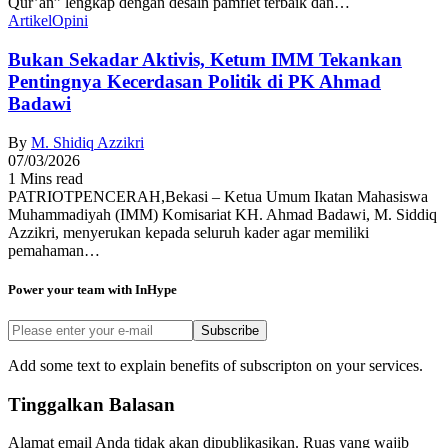
Qur’an” lengkap dengan desain pamflet terbaik dan…
Artikel
Opini
Bukan Sekadar Aktivis, Ketum IMM Tekankan
Pentingnya Kecerdasan Politik di PK Ahmad
Badawi
By
M. Shidiq Azzikri
07/03/2026
1 Mins read
PATRIOTPENCERAH,Bekasi – Ketua Umum Ikatan Mahasiswa
Muhammadiyah (IMM) Komisariat KH. Ahmad Badawi, M. Siddiq
Azzikri, menyerukan kepada seluruh kader agar memiliki
pemahaman…
Power your team with InHype
Subscribe
Add some text to explain benefits of subscripton on your services.
Tinggalkan Balasan
Alamat email Anda tidak akan dipublikasikan.
Ruas yang wajib