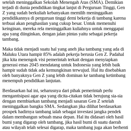
setelah meninggalkan Sekolah Menengah Atas (SMA). Demikian
terjadi di dunia pendidikan tingkat lanjut di Perguruan Tinggi, Gen
Z yang sudah berkuliah kebanyakan memilih meninggalkan
pendidikannya di perguruan tinggi demi bekerja di tambang karena
terbuai akan penghasilan yang cukup besar. Untuk memenuhi
keinginan, mereka rela meninggalkan kuliahnya untuk menggapai
apa yang diinginkan, dengan jalan pintas yaitu sebagai pekerja
tambang.
Maka tidak menjadi suatu hal yang aneh jika tambang yang ada di
Maluku Utara hampir 85% adalah pekerja berusia Gen Z. Padahal
jika kita menengok visi pemerintah terkait dengan menyiapkan
generasi emas 2045 mendatang untuk Indonesia yang lebih baik
hampir sudah tidak ada kemungkinan terwujud. Hal itu disebabkan
oleh banyaknya Gen Z yang lebih dominan ke tambang ketimbang
menempuh pendidikan lanjutan.
Berdasarkan hal ini, seharusnya dari pihak pemerintah perlu
mengantisipasi agar apa yang dicita-citakan tidak berujung sia-sia
dengan membiarkan tambang menjadi sasaran Gen Z setelah
meninggalkan bangku SMA. Sedangkan jika dilihat berdasarkan
prospek hadirnya tambang ialah sebagai investasi jangka pendek
dalam membangun sebuah masa depan. Hal itu didasari oleh hasil
bumi yang digarap oleh tambang, jika hasil bumi di suatu daerah
atau wilayah telah selesai digarap, maka tambang juga akan berhenti