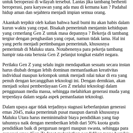
untuk beroperasi di wilayah tersebut. Lantas jika tambang berhenti
beroperasi, para karyawan yang ada mau di kemana kan ? Padahal
hidup aman dan sejahtera menjadi impian semua orang.
Akankah terpikir oleh kalian bahwa hasil bumi itu akan habis dalam
kurun waktu yang cepat. Bisakah pemerintah menjamin kehidupan
yang cemerlang Gen Z untuk masa depannya ? Bekerja di tambang
tergiur dengan penghasilan yang cepat, namun tidak lama. Hal ini
yang perlu menjadi pertimbangan pemerintah, khususnya
pemerintah di Maluku utara. Notabenenya para pekerja tambang
hampir rata-rata berusia Gen Z pelanjut tongkat estafet negara.
Perilaku Gen Z yang selalu ingin mendapatkan sesuatu secara instan
harus diubah dengan lebih dominan memanfaatkan kreativitas
individual maupun kelompok untuk menjadi nilai tukar di era yang
penuh dengan kecanggihan teknologi ini. Dengan demikian, akan
menjadi solusi pemberdayaan Gen Z melalui teknologi dalam
penggunaan media massa, sehingga melahirkan generasi muda yang
terperdaya dalam segala aspek pemanfaatan teknologi.
Dalam upaya agar tidak terjadinya stagnasi keberlanjutan generasi
emas 2045, maka pemerintah pusat maupun daerah khususnya
Maluku Utara harus meminimalisir biaya pendidikan yang tiap
tahunnya naik dengan memberikan lebih dari 50% kuota gratis
pendidikan baik di perguruan negeri maupun swasta, sehingga para