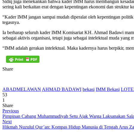
Sidiq juga menekankan bahwa kader IMM harus membangun kesadaran 
sering kali berkaitan erat dengan kepentingan ekonomi dan struktur k
“Kader IMM jangan sampai mudah diperalat oleh kepentingan politik 
tegasnya.
Ia berharap seluruh kader IMM Komisariat KH. Ahmad Badawi mampu m
sebagai aktivis organisasi, tetapi juga sebagai intelektual muda ya
“IMM adalah gerakan intelektual. Maka kadernya harus berpikir, memb
Share
ABADMELAWAN
AHMAD BADAWI
bekasi
IMM Bekasi
LOTE
53
1
Share
Previous
Pimpinan Cabang Muhammadiyah Setu Ajak Warga Laksanakan Sala
Next
Hikmah Nuzulul Qur’an: Kompas Hidup Manusia di Tengah Arus Z