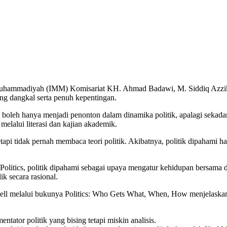
hammadiyah (IMM) Komisariat KH. Ahmad Badawi, M. Siddiq Azzikr
ang dangkal serta penuh kepentingan.
 boleh hanya menjadi penonton dalam dinamika politik, apalagi sekadar 
elalui literasi dan kajian akademik.
tetapi tidak pernah membaca teori politik. Akibatnya, politik dipahami
Politics, politik dipahami sebagai upaya mengatur kehidupan bersama
k secara rasional.
well melalui bukunya Politics: Who Gets What, When, How menjelaskan
ator politik yang bising tetapi miskin analisis.