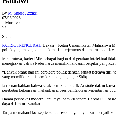
Badawi
By
M. Shidiq Azzikri
07/03/2026
1 Mins read
53
1
Share
PATRIOTPENCERAH
,Bekasi – Ketua Umum Ikatan Mahasiswa Mu
politik yang matang dan tidak mudah terjerumus dalam arus politik y
Menurutnya, kader IMM sebagai bagian dari gerakan intelektual tidak
menegaskan bahwa kader harus memiliki landasan berpikir yang kuat m
“Banyak orang hari ini berbicara politik dengan sangat percaya diri, 
yang memiliki tradisi pemikiran panjang,” ujar Sidiq.
Ia menambahkan bahwa sejak pemikiran klasik Aristotle dalam karya 
perebutan kekuasaan, melainkan proses pengelolaan kepentingan publi
Dalam perspektif modern, lanjutnya, pemikir seperti Harold D. Lass
daya dalam masyarakat.
Tanpa memahami konsep tersebut, seseorang hanya akan menjadi koment