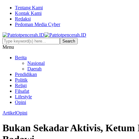
Tentang Kami
Kontak Kami
Redaksi
Pedoman Media Cyber
Menu
Berita
Nasional
Daerah
Pendidikan
Politik
Religi
Filsafat
Lifestyle
Opini
Artikel
Opini
Bukan Sekadar Aktivis, Ketum