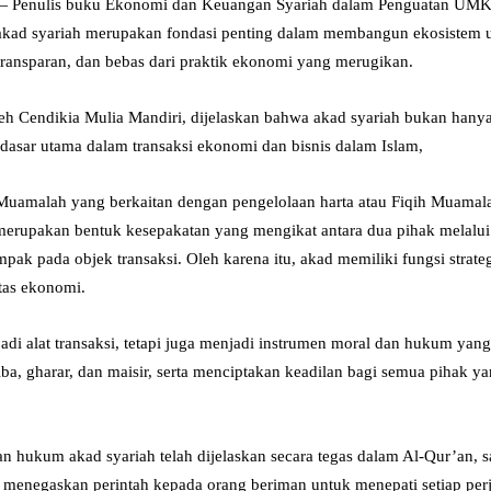
 — Penulis buku Ekonomi dan Keuangan Syariah dalam Penguatan UMK
ad syariah merupakan fondasi penting dalam membangun ekosistem us
ansparan, dan bebas dari praktik ekonomi yang merugikan.
eh Cendikia Mulia Mandiri, dijelaskan bahwa akad syariah bukan hanya
 dasar utama dalam transaksi ekonomi dan bisnis dalam Islam,
Muamalah yang berkaitan dengan pengelolaan harta atau Fiqih Muamal
erupakan bentuk kesepakatan yang mengikat antara dua pihak melalui
pak pada objek transaksi. Oleh karena itu, akad memiliki fungsi strat
tas ekonomi.
di alat transaksi, tetapi juga menjadi instrumen moral dan hukum yang
a, gharar, dan maisir, serta menciptakan keadilan bagi semua pihak yan
hukum akad syariah telah dijelaskan secara tegas dalam Al-Qur’an, s
 menegaskan perintah kepada orang beriman untuk menepati setiap perj