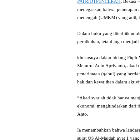
PATRIOTPENCERAH
, Bekasi
menegaskan bahwa penerapan ak
menengah (UMKM) yang adil, tr
Dalam buku yang diterbitkan ol
pernikahan, tetapi juga menjadi
khususnya dalam bidang Fiqih 
Menurut Anto Apriyanto, akad m
penerimaan (qabul) yang berdam
hak dan kewajiban dalam aktivi
“Akad syariah tidak hanya menja
ekonomi, menghindarkan dari rib
Anto.
Ia menambahkan bahwa landasan 
surat QS Al-Maidah ayat 1 yang