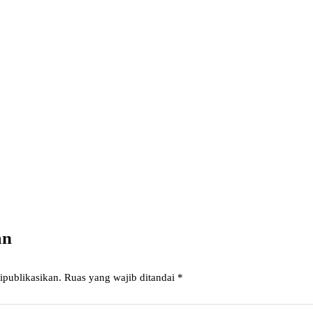
Power your team with InHype
Subscribe
Add some text to explain benefits of subscripton on your services.
an
ipublikasikan.
Ruas yang wajib ditandai
*