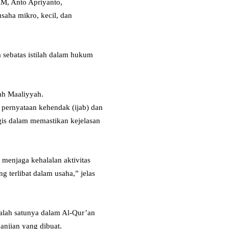
M, Anto Apriyanto,
aha mikro, kecil, dan
 sebatas istilah dalam hukum
ah Maaliyyah.
 pernyataan kehendak (ijab) dan
egis dalam memastikan kejelasan
 menjaga kehalalan aktivitas
g terlibat dalam usaha,” jelas
alah satunya dalam Al-Qur’an
anjian yang dibuat.