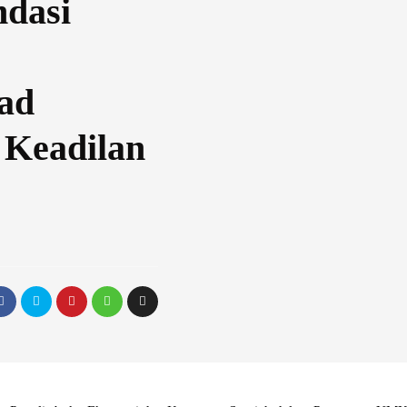
ndasi
ad
 Keadilan