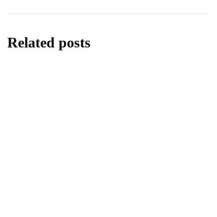
Related posts
artikel
religi
Jangan Sampai Hidangan Bukber Melahap
Pahala Puasamu.
By
Muhammad Ibrahim Hasan
11/03/2026