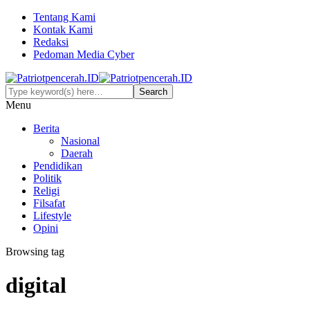
Tentang Kami
Kontak Kami
Redaksi
Pedoman Media Cyber
Menu
Berita
Nasional
Daerah
Pendidikan
Politik
Religi
Filsafat
Lifestyle
Opini
Browsing tag
digital