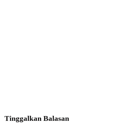
Power your team
with InHype
Subscribe
Add some text to explain benefits of
subscripton on your services.
Tinggalkan Balasan