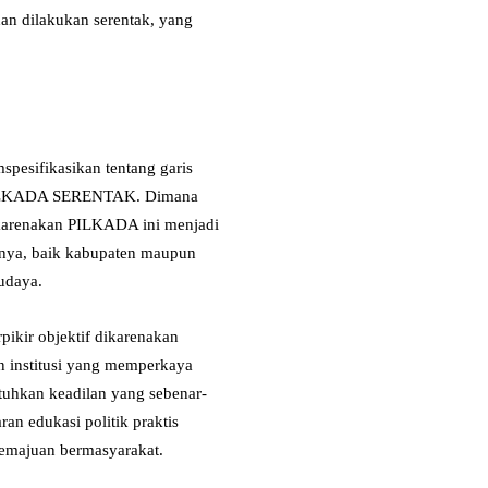
n dilakukan serentak, yang
esifikasikan tentang garis
ni PILKADA SERENTAK. Dimana
ikarenakan PILKADA ini menjadi
h nya, baik kabupaten maupun
udaya.
pikir objektif dikarenakan
un institusi yang memperkaya
tuhkan keadilan yang sebenar-
ran edukasi politik praktis
kemajuan bermasyarakat.