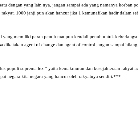
s satu dengan yang lain nya, jangan sampai ada yang namanya korban po
akyat. 1000 janji pun akan hancur jika 1 kemunafikan hadir dalam s
ial yang memiliki peran penuh maupun kendali penuh untuk keberlangsu
sa dikatakan agent of change dan agent of control jangan sampai hilang
us populi suprema lex ” yaitu kemakmuran dan kesejahteraan rakyat a
pai negara kita negara yang hancur oleh rakyatnya sendiri.***