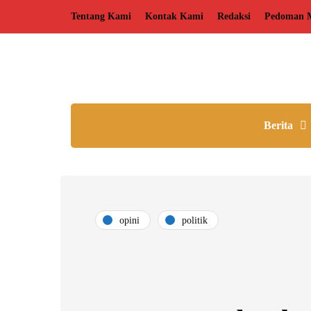
Tentang Kami
Kontak Kami
Redaksi
Pedoman M
Berita
opini
politik