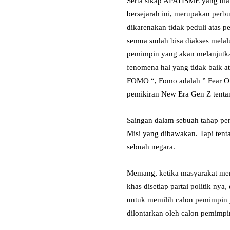
Serta sikap APATISME yang diam
bersejarah ini, merupakan perb
dikarenakan tidak peduli atas
semua sudah bisa diakses melalu
pemimpin yang akan melanjutka
fenomena hal yang tidak baik at
FOMO “, Fomo adalah ” Fear Of 
pemikiran New Era Gen Z tentang
Saingan dalam sebuah tahap pe
Misi yang dibawakan. Tapi tent
sebuah negara.
Memang, ketika masyarakat memi
khas disetiap partai politik ny
untuk memilih calon pemimpin y
dilontarkan oleh calon pemimp