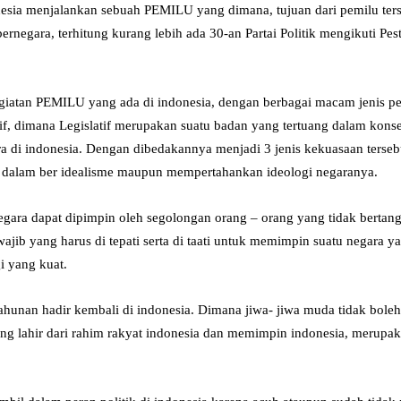
nesia menjalankan sebuah PEMILU yang dimana, tujuan dari pemilu ter
rnegara, terhitung kurang lebih ada 30-an Partai Politik mengikuti Pe
giatan PEMILU yang ada di indonesia, dengan berbagai macam jenis per
tif, dimana Legislatif merupakan suatu badan yang tertuang dalam k
ra di indonesia. Dengan dibedakannya menjadi 3 jenis kekuasaan terseb
t dalam ber idealisme maupun mempertahankan ideologi negaranya.
negara dapat dipimpin oleh segolongan orang – orang yang tidak berta
ajib yang harus di tepati serta di taati untuk memimpin suatu negara 
i yang kuat.
tahunan hadir kembali di indonesia. Dimana jiwa- jiwa muda tidak bo
yang lahir dari rahim rakyat indonesia dan memimpin indonesia, merupa