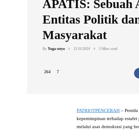
APATIS: Sebuah
Entitas Politik da
Masyarakat
By
Yoga setyo
21/11/2024
3 Mins read
264
7
PATRIOTPENCERAH
– Pemilu 
kepemimpinan terhadap estafet g
melalui asas demokrasi yang be