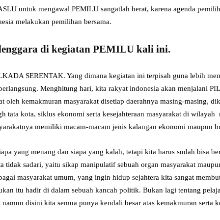
SLU untuk mengawal PEMILU sangatlah berat, karena agenda pemiliha
nesia melakukan pemilihan bersama.
elenggara di kegiatan PEMILU kali ini.
DA SERENTAK. Yang dimana kegiatan ini terpisah guna lebih memsp
n berlangsung. Menghitung hari, kita rakyat indonesia akan menjala
kat oleh kemakmuran masyarakat disetiap daerahnya masing-masing, d
 tata kota, siklus ekonomi serta kesejahteraan masyarakat di wilaya
asyarakatnya memiliki macam-macam jenis kalangan ekonomi maupun b
pa yang menang dan siapa yang kalah, tetapi kita harus sudah bisa ber
ta tidak sadari, yaitu sikap manipulatif sebuah organ masyarakat maup
ebagai masyarakat umum, yang ingin hidup sejahtera kita sangat membu
ukan itu hadir di dalam sebuah kancah politik. Bukan lagi tentang pelaja
, namun disini kita semua punya kendali besar atas kemakmuran serta 