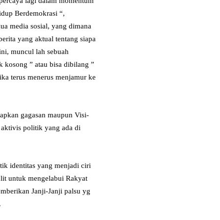
k percaya lagi dalam momentum
idup Berdemokrasi “,
ua media sosial, yang dimana
erita yang aktual tentang siapa
ni, muncul lah sebuah
k kosong ” atau bisa dibilang ”
jika terus menerus menjamur ke
kapkan gagasan maupun Visi-
ktivis politik yang ada di
k identitas yang menjadi ciri
sulit untuk mengelabui Rakyat
berikan Janji-Janji palsu yg
.