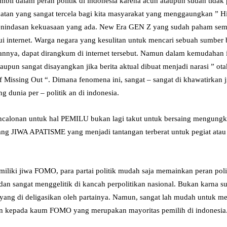
bil dalam peran politik di indonesia karena acuh ataupun sudah tida
uatan yang sangat tercela bagi kita masyarakat yang menggaungkan ” H
 penindasan kekuasaan yang ada. New Era GEN Z yang sudah paham sem
i internet. Warga negara yang kesulitan untuk mencari sebuah sumber b
nnya, dapat dirangkum di internet tersebut. Namun dalam kemudahan i
aupun sangat disayangkan jika berita aktual dibuat menjadi narasi ” ota
Missing Out “. Dimana fenomena ini, sangat – sangat di khawatirkan 
 dunia per – politik an di indonesia.
ncalonan untuk hal PEMILU bukan lagi takut untuk bersaing mengung
ang JIWA APATISME yang menjadi tantangan terberat untuk pegiat atau a
liki jiwa FOMO, para partai politik mudah saja memainkan peran politi
a, dan sangat menggelitik di kancah perpolitikan nasional. Bukan karna 
ang di deligasikan oleh partainya. Namun, sangat lah mudah untuk mem
in kepada kaum FOMO yang merupakan mayoritas pemilih di indonesia