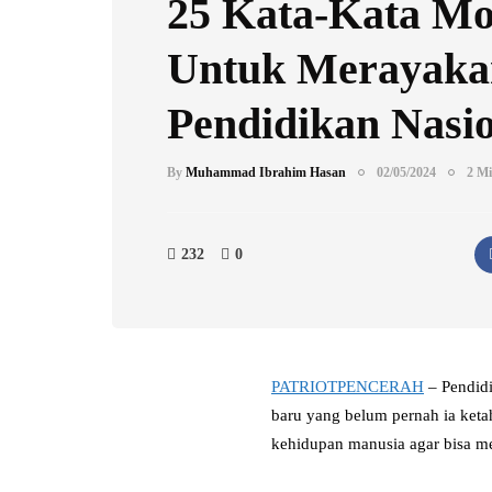
25 Kata-Kata Mo
Untuk Merayaka
Pendidikan Nasi
By
Muhammad Ibrahim Hasan
02/05/2024
2 Mi
232
0
PATRIOTPENCERAH
– Pendidi
baru yang belum pernah ia keta
kehidupan manusia agar bisa men