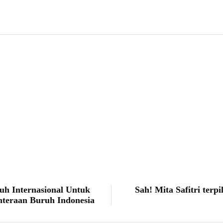
mad Ibrahim Hasan
uh Internasional Untuk
Sah! Mita Safitri terp
teraan Buruh Indonesia