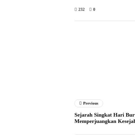
232
0
Muham
Previous
Sejarah Singkat Hari Bur
Memperjuangkan Kesejah