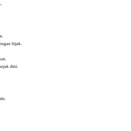
.
n.
engan bijak.
uat.
ejak dini.
du.