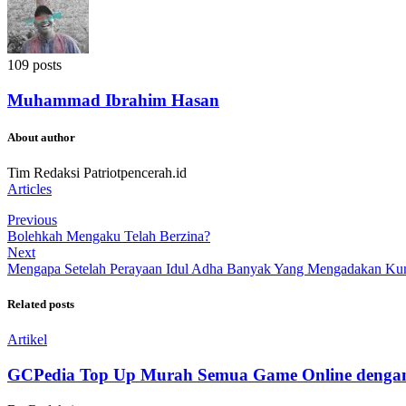
109 posts
Muhammad Ibrahim Hasan
About author
Tim Redaksi Patriotpencerah.id
Articles
Previous
Bolehkah Mengaku Telah Berzina?
Next
Mengapa Setelah Perayaan Idul Adha Banyak Yang Mengadakan Kum
Related posts
Artikel
GCPedia Top Up Murah Semua Game Online dengan