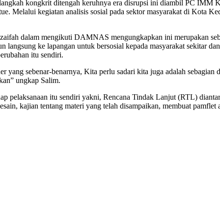
angkah kongkrit ditengah keruhnya era disrupsi ini diambil PC IMM 
irtue. Melalui kegiatan analisis sosial pada sektor masyarakat di Kota
zaifah dalam mengikuti DAMNAS mengungkapkan ini merupakan sebua
rjun langsung ke lapangan untuk bersosial kepada masyarakat sekitar dan
rubahan itu sendiri.
yang sebenar-benarnya, Kita perlu sadari kita juga adalah sebagian da
sikan” ungkap Salim.
adap pelaksanaan itu sendiri yakni, Rencana Tindak Lanjut (RTL) dia
sain, kajian tentang materi yang telah disampaikan, membuat pamflet