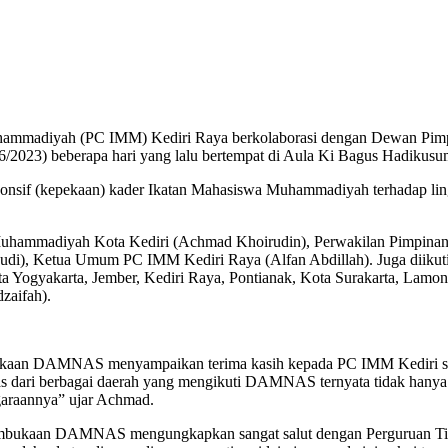
madiyah (PC IMM) Kediri Raya berkolaborasi dengan Dewan Pim
2023) beberapa hari yang lalu bertempat di Aula Ki Bagus Hadik
sponsif (kepekaan) kader Ikatan Mahasiswa Muhammadiyah terhadap l
ammadiyah Kota Kediri (Achmad Khoirudin), Perwakilan Pimpinan Da
i), Ketua Umum PC IMM Kediri Raya (Alfan Abdillah). Juga diikuti 
a Yogyakarta, Jember, Kediri Raya, Pontianak, Kota Surakarta, Lamon
zaifah).
kaan DAMNAS menyampaikan terima kasih kepada PC IMM Kediri se
usias dari berbagai daerah yang mengikuti DAMNAS ternyata tidak hany
garaannya” ujar Achmad.
 pembukaan DAMNAS mengungkapkan sangat salut dengan Perguruan T