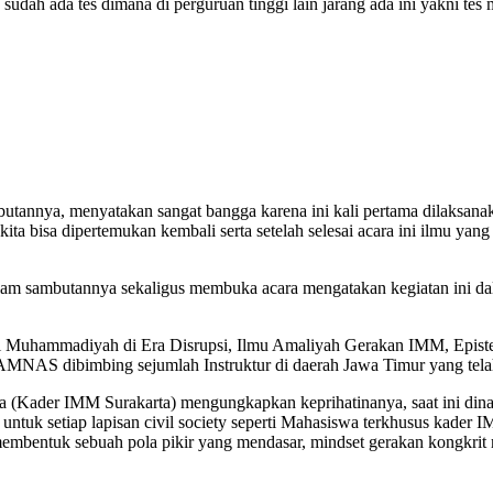
sudah ada tes dimana di perguruan tinggi lain jarang ada ini yakni tes
annya, menyatakan sangat bangga karena ini kali pertama dilaksan
 bisa dipertemukan kembali serta setelah selesai acara ini ilmu yang 
 sambutannya sekaligus membuka acara mengatakan kegiatan ini dalam
Muhammadiyah di Era Disrupsi, Ilmu Amaliyah Gerakan IMM, Epistemol
DAMNAS dibimbing sejumlah Instruktur di daerah Jawa Timur yang tela
a (Kader IMM Surakarta) mengungkapkan keprihatinanya, saat ini dina
ntuk setiap lapisan civil society seperti Mahasiswa terkhusus kader I
n membentuk sebuah pola pikir yang mendasar, mindset gerakan kongkri