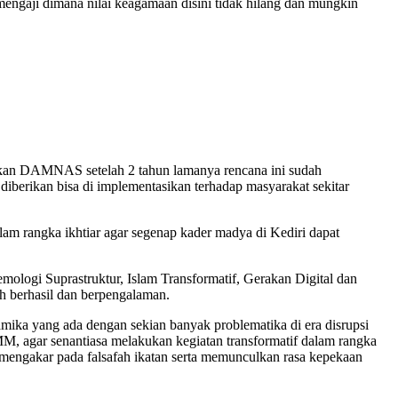
 mengaji dimana nilai keagamaan disini tidak hilang dan mungkin
akan DAMNAS setelah 2 tahun lamanya rencana ini sudah
diberikan bisa di implementasikan terhadap masyarakat sekitar
 rangka ikhtiar agar segenap kader madya di Kediri dapat
ogi Suprastruktur, Islam Transformatif, Gerakan Digital dan
h berhasil dan berpengalaman.
mika yang ada dengan sekian banyak problematika di era disrupsi
MM, agar senantiasa melakukan kegiatan transformatif dalam rangka
t mengakar pada falsafah ikatan serta memunculkan rasa kepekaan