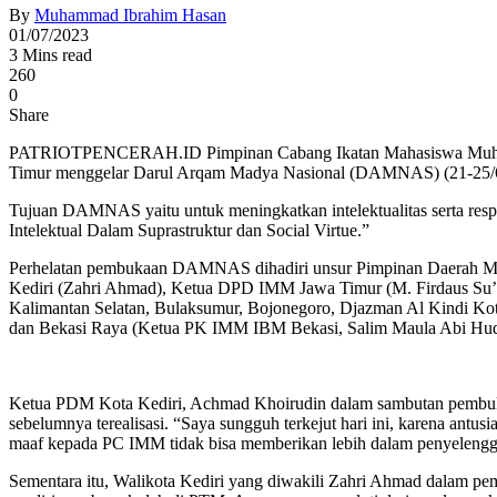
By
Muhammad Ibrahim Hasan
01/07/2023
3 Mins read
260
0
Share
PATRIOTPENCERAH.ID Pimpinan Cabang Ikatan Mahasiswa Muham
Timur menggelar Darul Arqam Madya Nasional (DAMNAS) (21-25/6/
Tujuan DAMNAS yaitu untuk meningkatkan intelektualitas serta re
Intelektual Dalam Suprastruktur dan Social Virtue.”
Perhelatan pembukaan DAMNAS dihadiri unsur Pimpinan Daerah Muh
Kediri (Zahri Ahmad), Ketua DPD IMM Jawa Timur (M. Firdaus Su’ud
Kalimantan Selatan, Bulaksumur, Bojonegoro, Djazman Al Kindi Kot
dan Bekasi Raya (Ketua PK IMM IBM Bekasi, Salim Maula Abi Hud
Ketua PDM Kota Kediri, Achmad Khoirudin dalam sambutan pembu
sebelumnya terealisasi. “Saya sungguh terkejut hari ini, karena ant
maaf kepada PC IMM tidak bisa memberikan lebih dalam penyeleng
Sementara itu, Walikota Kediri yang diwakili Zahri Ahmad dalam