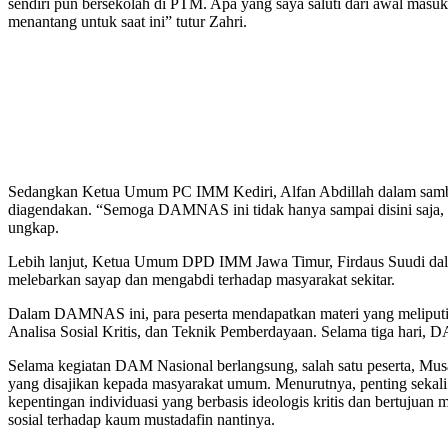
sendiri pun bersekolah di PTM. Apa yang saya saluti dari awal masuk 
menantang untuk saat ini” tutur Zahri.
Sedangkan Ketua Umum PC IMM Kediri, Alfan Abdillah dalam sambut
diagendakan. “Semoga DAMNAS ini tidak hanya sampai disini saja, kita
ungkap.
Lebih lanjut, Ketua Umum DPD IMM Jawa Timur, Firdaus Suudi dalam
melebarkan sayap dan mengabdi terhadap masyarakat sekitar.
Dalam DAMNAS ini, para peserta mendapatkan materi yang meliputi 
Analisa Sosial Kritis, dan Teknik Pemberdayaan. Selama tiga hari, 
Selama kegiatan DAM Nasional berlangsung, salah satu peserta, Mus
yang disajikan kepada masyarakat umum. Menurutnya, penting sekali u
kepentingan individuasi yang berbasis ideologis kritis dan bertujua
sosial terhadap kaum mustadafin nantinya.