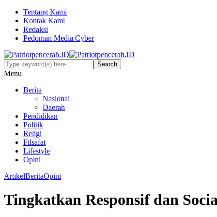
Tentang Kami
Kontak Kami
Redaksi
Pedoman Media Cyber
Menu
Berita
Nasional
Daerah
Pendidikan
Politik
Religi
Filsafat
Lifestyle
Opini
Artikel
Berita
Opini
Tingkatkan Responsif dan Socia