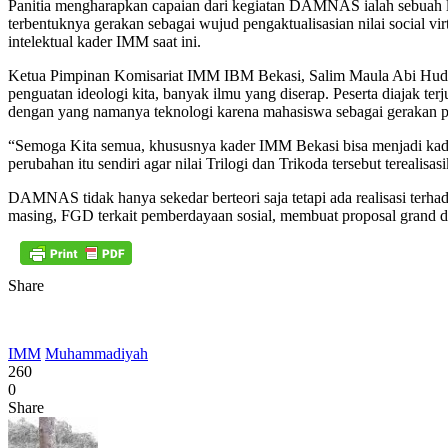
Panitia mengharapkan capaian dari kegiatan DAMNAS ialah sebuah l
terbentuknya gerakan sebagai wujud pengaktualisasian nilai social v
intelektual kader IMM saat ini.
Ketua Pimpinan Komisariat IMM IBM Bekasi, Salim Maula Abi Hud
penguatan ideologi kita, banyak ilmu yang diserap. Peserta diajak te
dengan yang namanya teknologi karena mahasiswa sebagai gerakan pe
“Semoga Kita semua, khususnya kader IMM Bekasi bisa menjadi kader 
perubahan itu sendiri agar nilai Trilogi dan Trikoda tersebut terealisa
DAMNAS tidak hanya sekedar berteori saja tetapi ada realisasi terh
masing, FGD terkait pemberdayaan sosial, membuat proposal grand de
Share
IMM
Muhammadiyah
260
0
Share