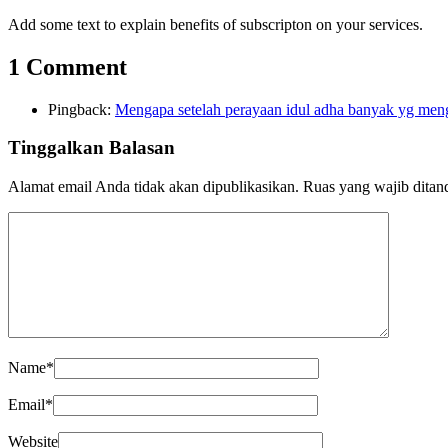
Add some text to explain benefits of subscripton on your services.
1 Comment
Pingback:
Mengapa setelah perayaan idul adha banyak yg meng
Tinggalkan Balasan
Alamat email Anda tidak akan dipublikasikan.
Ruas yang wajib ditan
Name
*
Email
*
Website