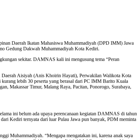
pinan Daerah Ikatan Mahasiswa Muhammadiyah (DPD IMM) Jawa
usumo Gedung Dakwah Muhammadiyah Kota Kediri.
ingkungan sekitar. DAMNAS kali ini mengusung tema “Peran
erah Aisiyah (Anis Khoirin Hayati), Perwakilan Walikota Kota
kurang lebih 30 peserta yang berasal dari PC IMM Barito Kuala
gan, Makassar Timur, Malang Raya, Pacitan, Ponorogo, Surabaya,
lama ini belum ada upaya perencanaan kegiatan DAMNAS di tahun
a dari Kediri ternyata dari luar Pulau Jawa pun banyak, PDM meminta
inggi Muhammadiyah. “Mengapa mengatakan ini, karena anak saya