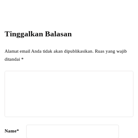
Add some text to explain benefits of
subscripton on your services.
Tinggalkan Balasan
Alamat email Anda tidak akan dipublikasikan.
Ruas yang wajib
ditandai
*
Name
*