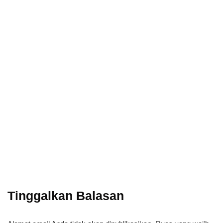
Power your team
with InHype
Subscribe
Add some text to explain benefits of
subscripton on your services.
Tinggalkan Balasan