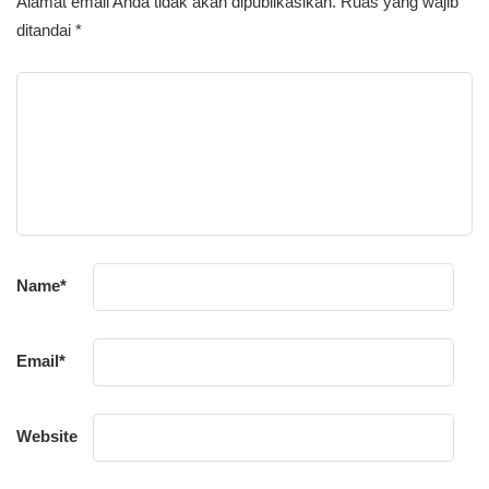
Alamat email Anda tidak akan dipublikasikan.
Ruas yang wajib
ditandai
*
Name
*
Email
*
Website