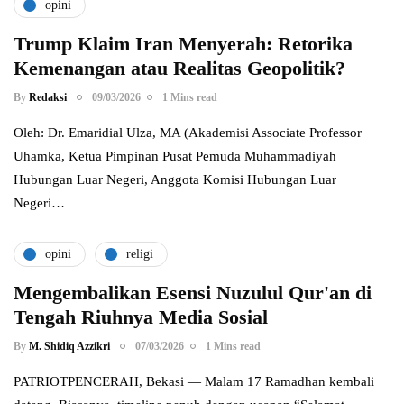
opini
Trump Klaim Iran Menyerah: Retorika
Kemenangan atau Realitas Geopolitik?
By
Redaksi
09/03/2026
1 Mins read
Oleh: Dr. Emaridial Ulza, MA (Akademisi Associate Professor
Uhamka, Ketua Pimpinan Pusat Pemuda Muhammadiyah
Hubungan Luar Negeri, Anggota Komisi Hubungan Luar
Negeri…
opini
religi
Mengembalikan Esensi Nuzulul Qur'an di
Tengah Riuhnya Media Sosial
By
M. Shidiq Azzikri
07/03/2026
1 Mins read
PATRIOTPENCERAH, Bekasi — Malam 17 Ramadhan kembali