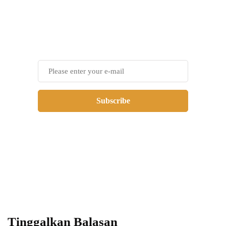
Power your team
with InHype
Subscribe
Add some text to explain benefits of
subscripton on your services.
Tinggalkan Balasan