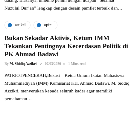
datang. Biasanya, timeline penuh dengan ucapan “Selamat
Nuzulul Qur’an” lengkap dengan desain pamflet terbaik dan…
artikel
opini
Bukan Sekadar Aktivis, Ketum IMM
Tekankan Pentingnya Kecerdasan Politik di
PK Ahmad Badawi
By
M. Shidiq Azzikri
07/03/2026
1 Mins read
PATRIOTPENCERAH,Bekasi – Ketua Umum Ikatan Mahasiswa
Muhammadiyah (IMM) Komisariat KH. Ahmad Badawi, M. Siddiq
Azzikri, menyerukan kepada seluruh kader agar memiliki
pemahaman…