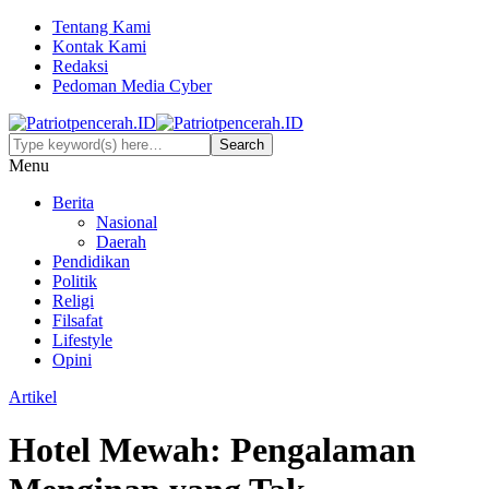
Tentang Kami
Kontak Kami
Redaksi
Pedoman Media Cyber
Menu
Berita
Nasional
Daerah
Pendidikan
Politik
Religi
Filsafat
Lifestyle
Opini
Artikel
Hotel Mewah: Pengalaman