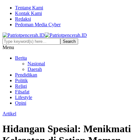
Tentang Kami
Kontak Kami
Redaksi
Pedoman Media Cyber
Menu
Berita
Nasional
Daerah
Pendidikan
Politik
Religi
Filsafat
Lifestyle
Opini
Artikel
Hidangan Spesial: Menikmati