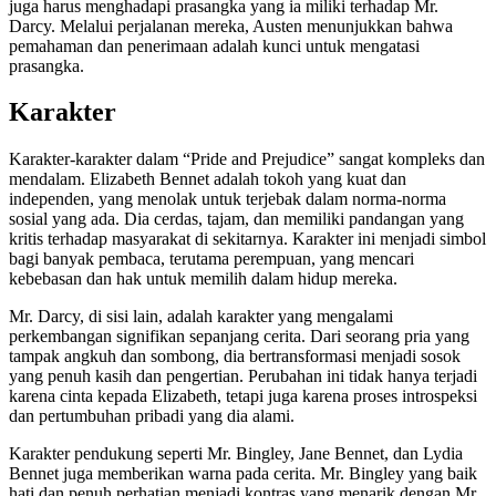
juga harus menghadapi prasangka yang ia miliki terhadap Mr.
Darcy. Melalui perjalanan mereka, Austen menunjukkan bahwa
pemahaman dan penerimaan adalah kunci untuk mengatasi
prasangka.
Karakter
Karakter-karakter dalam “Pride and Prejudice” sangat kompleks dan
mendalam. Elizabeth Bennet adalah tokoh yang kuat dan
independen, yang menolak untuk terjebak dalam norma-norma
sosial yang ada. Dia cerdas, tajam, dan memiliki pandangan yang
kritis terhadap masyarakat di sekitarnya. Karakter ini menjadi simbol
bagi banyak pembaca, terutama perempuan, yang mencari
kebebasan dan hak untuk memilih dalam hidup mereka.
Mr. Darcy, di sisi lain, adalah karakter yang mengalami
perkembangan signifikan sepanjang cerita. Dari seorang pria yang
tampak angkuh dan sombong, dia bertransformasi menjadi sosok
yang penuh kasih dan pengertian. Perubahan ini tidak hanya terjadi
karena cinta kepada Elizabeth, tetapi juga karena proses introspeksi
dan pertumbuhan pribadi yang dia alami.
Karakter pendukung seperti Mr. Bingley, Jane Bennet, dan Lydia
Bennet juga memberikan warna pada cerita. Mr. Bingley yang baik
hati dan penuh perhatian menjadi kontras yang menarik dengan Mr.