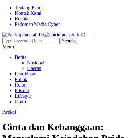
Tentang Kami
Kontak Kami
Redaksi
Pedoman Media Cyber
Menu
Berita
Nasional
Daerah
Pendidikan
Politik
Religi
Filsafat
Lifestyle
Opini
Artikel
Cinta dan Kebanggaan: