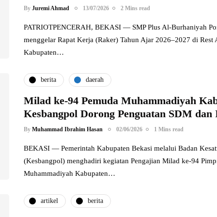
By
Juremi Ahmad
13/07/2026
2 Mins read
PATRIOTPENCERAH, BEKASI — SMP Plus Al-Burhaniyah Pond
menggelar Rapat Kerja (Raker) Tahun Ajar 2026–2027 di Rest 
Kabupaten…
berita
daerah
Milad ke-94 Pemuda Muhammadiyah Kabu
Kesbangpol Dorong Penguatan SDM dan I
By
Muhammad Ibrahim Hasan
02/06/2026
1 Mins read
BEKASI — Pemerintah Kabupaten Bekasi melalui Badan Kesatu
(Kesbangpol) menghadiri kegiatan Pengajian Milad ke-94 Pim
Muhammadiyah Kabupaten…
artikel
berita