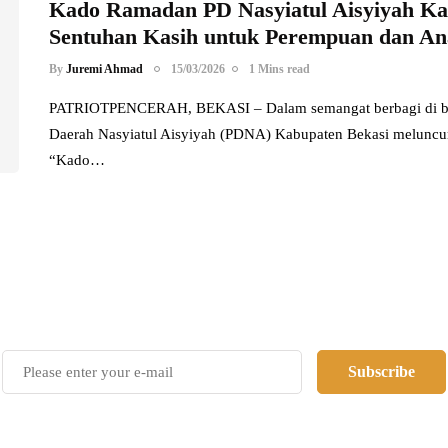
Kado Ramadan PD Nasyiatul Aisyiyah Ka
Sentuhan Kasih untuk Perempuan dan A
By
Juremi Ahmad
15/03/2026
1 Mins read
PATRIOTPENCERAH, BEKASI – Dalam semangat berbagi di bu
Daerah Nasyiatul Aisyiyah (PDNA) Kabupaten Bekasi meluncur
“Kado…
Power your team with InHype
Subscribe
Add some text to explain benefits of subscripton on your services.