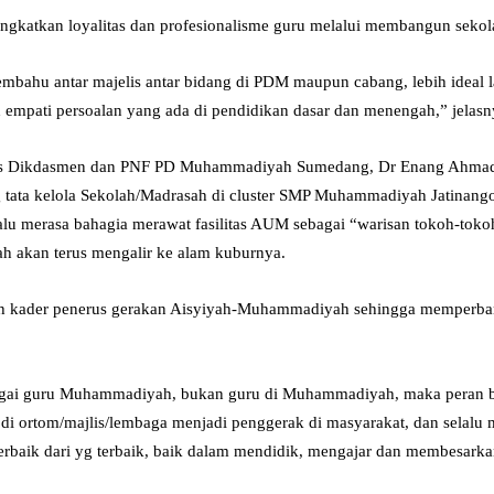
ingkatkan loyalitas dan profesionalisme guru melalui membangun sekol
membahu antar majelis antar bidang di PDM maupun cabang, lebih ideal 
mpati persoalan yang ada di pendidikan dasar dan menengah,” jelasn
elis Dikdasmen dan PNF PD Muhammadiyah Sumedang, Dr Enang Ahmad
 tata kelola Sekolah/Madrasah di cluster SMP Muhammadiyah Jatinang
u merasa bahagia merawat fasilitas AUM sebagai “warisan tokoh-tokoh
h akan terus mengalir ke alam kuburnya.
 kader penerus gerakan Aisyiyah-Muhammadiyah sehingga memperban
gai guru Muhammadiyah, bukan guru di Muhammadiyah, maka peran b
 di ortom/majlis/lembaga menjadi penggerak di masyarakat, dan selalu me
terbaik dari yg terbaik, baik dalam mendidik, mengajar dan membesar