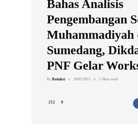
Bahas Analisis
Pengembangan S
Muhammadiyah 
Sumedang, Dikd
PNF Gelar Work
By
Redaksi
28/07/2023
1 Mins read
212
0