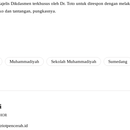
jelis Dikdasmen terkhusus oleh Dr. Toto untuk direspon dengan melakuk
ko dan tantangan, pungkasnya.
Muhammadiyah
Sekolah Muhammadiyah
Sumedang
i
THOR
riotpencerah.id