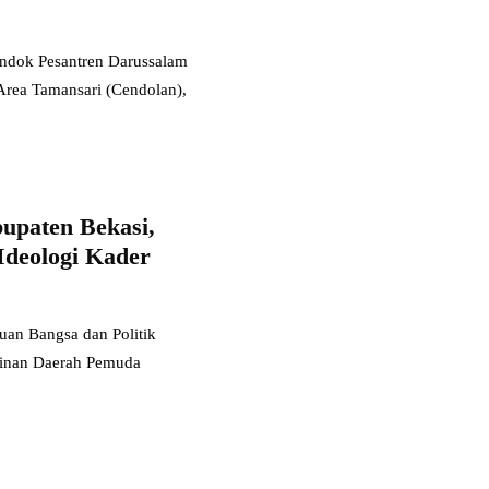
ok Pesantren Darussalam
Area Tamansari (Cendolan),
paten Bekasi,
deologi Kader
an Bangsa dan Politik
pinan Daerah Pemuda