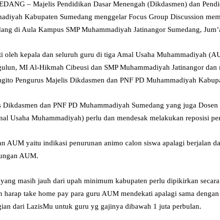
EDANG – Majelis Pendidikan Dasar Menengah (Dikdasmen) dan Pendi
adiyah Kabupaten Sumedang menggelar Focus Group Discussion mem
ng di Aula Kampus SMP Muhammadiyah Jatinangor Sumedang, Jum’at
ikuti oleh kepala dan seluruh guru di tiga Amal Usaha Muhammadiyah 
ulun, MI Al-Hikmah Cibeusi dan SMP Muhammadiyah Jatinangor dan
 Sugito Pengurus Majelis Dikdasmen dan PNF PD Muhammadiyah Kabup
lis Dikdasmen dan PNF PD Muhammadiyah Sumedang yang juga Dosen 
al Usaha Muhammadiyah) perlu dan mendesak melakukan reposisi pe
n AUM yaitu indikasi penurunan animo calon siswa apalagi berjalan dar
gsungan AUM.
ang masih jauh dari upah minimum kabupaten perlu dipikirkan secara
 harap take home pay para guru AUM mendekati apalagi sama denga
gian dari LazisMu untuk guru yg gajinya dibawah 1 juta perbulan.