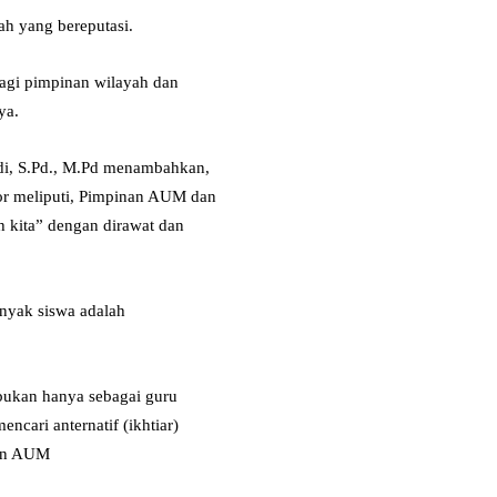
ah yang bereputasi.
lagi pimpinan wilayah dan
ya.
i, S.Pd., M.Pd menambahkan,
or meliputi, Pimpinan AUM dan
 kita” dengan dirawat dan
yak siswa adalah
ukan hanya sebagai guru
ncari anternatif (ikhtiar)
kan AUM