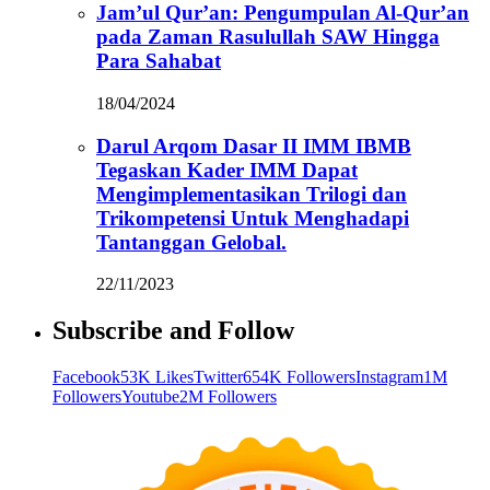
Jam’ul Qur’an: Pengumpulan Al-Qur’an
pada Zaman Rasulullah SAW Hingga
Para Sahabat
18/04/2024
Darul Arqom Dasar II IMM IBMB
Tegaskan Kader IMM Dapat
Mengimplementasikan Trilogi dan
Trikompetensi Untuk Menghadapi
Tantanggan Gelobal.
22/11/2023
Subscribe and Follow
Facebook
53K Likes
Twitter
654K Followers
Instagram
1M
Followers
Youtube
2M Followers