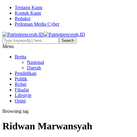
Tentang Kami
Kontak Kami
Redaksi
Pedoman Media Cyber
Menu
Berita
Nasional
Daerah
Pendidikan
Politik
Religi
Filsafat
Lifestyle
Opini
Browsing tag
Ridwan Marwansyah