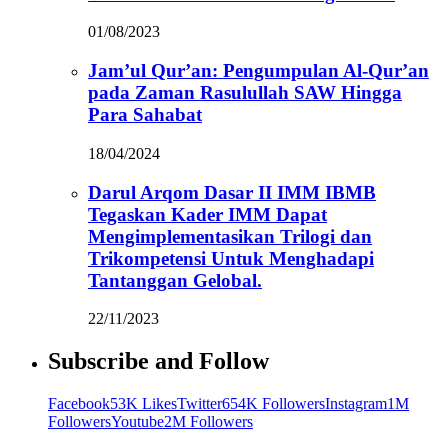
01/08/2023
Jam’ul Qur’an: Pengumpulan Al-Qur’an
pada Zaman Rasulullah SAW Hingga
Para Sahabat
18/04/2024
Darul Arqom Dasar II IMM IBMB
Tegaskan Kader IMM Dapat
Mengimplementasikan Trilogi dan
Trikompetensi Untuk Menghadapi
Tantanggan Gelobal.
22/11/2023
Subscribe and Follow
Facebook
53K Likes
Twitter
654K Followers
Instagram
1M
Followers
Youtube
2M Followers