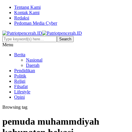
Tentang Kami
Kontak Kami
Redaksi
Pedoman Media Cyber
Menu
Berita
Nasional
Daerah
Pendidikan
Politik
Religi
Filsafat
Lifestyle
Opini
Browsing tag
pemuda muhammdiyah