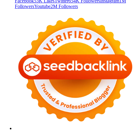
Facebook
53K Likes
Twitter
654K Followers
Instagram
1M
Followers
Youtube
2M Followers