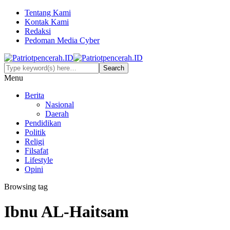
Tentang Kami
Kontak Kami
Redaksi
Pedoman Media Cyber
Menu
Berita
Nasional
Daerah
Pendidikan
Politik
Religi
Filsafat
Lifestyle
Opini
Browsing tag
Ibnu AL-Haitsam