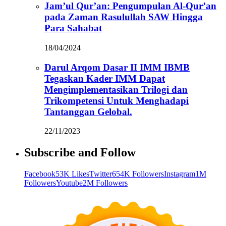
Jam’ul Qur’an: Pengumpulan Al-Qur’an
pada Zaman Rasulullah SAW Hingga
Para Sahabat
18/04/2024
Darul Arqom Dasar II IMM IBMB
Tegaskan Kader IMM Dapat
Mengimplementasikan Trilogi dan
Trikompetensi Untuk Menghadapi
Tantanggan Gelobal.
22/11/2023
Subscribe and Follow
Facebook
53K Likes
Twitter
654K Followers
Instagram
1M
Followers
Youtube
2M Followers