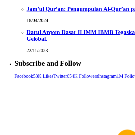
Jam’ul Qur’an: Pengumpulan Al-Qur’an 
18/04/2024
Darul Arqom Dasar II IMM IBMB Tegaska
Gelobal.
22/11/2023
Subscribe and Follow
Facebook
53K Likes
Twitter
654K Followers
Instagram
1M Follo