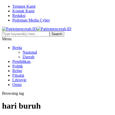
Tentang Kami
Kontak Kami
Redaksi
Pedoman Media Cyber
Menu
Berita
Nasional
Daerah
Pendidikan
Politik
Religi
Filsafat
Lifestyle
Opini
Browsing tag
hari buruh