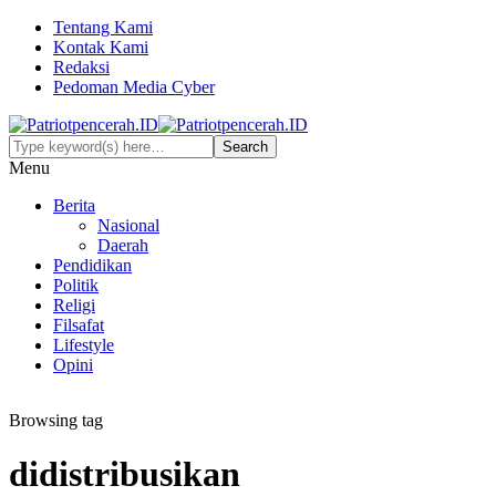
Tentang Kami
Kontak Kami
Redaksi
Pedoman Media Cyber
Menu
Berita
Nasional
Daerah
Pendidikan
Politik
Religi
Filsafat
Lifestyle
Opini
Browsing tag
didistribusikan