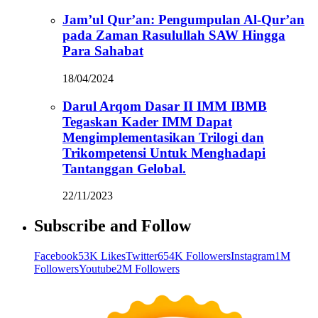
Jam’ul Qur’an: Pengumpulan Al-Qur’an
pada Zaman Rasulullah SAW Hingga
Para Sahabat
18/04/2024
Darul Arqom Dasar II IMM IBMB
Tegaskan Kader IMM Dapat
Mengimplementasikan Trilogi dan
Trikompetensi Untuk Menghadapi
Tantanggan Gelobal.
22/11/2023
Subscribe and Follow
Facebook
53K Likes
Twitter
654K Followers
Instagram
1M
Followers
Youtube
2M Followers