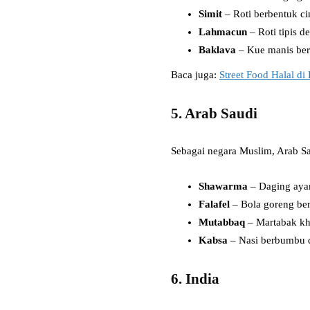
Simit
– Roti berbentuk cin
Lahmacun
– Roti tipis 
Baklava
– Kue manis berb
Baca juga:
Street Food Halal di
5. Arab Saudi
Sebagai negara Muslim, Arab Sa
Shawarma
– Daging ayam
Falafel
– Bola goreng ber
Mutabbaq
– Martabak kha
Kabsa
– Nasi berbumbu 
6. India