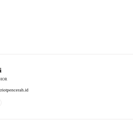
i
THOR
riotpencerah.id