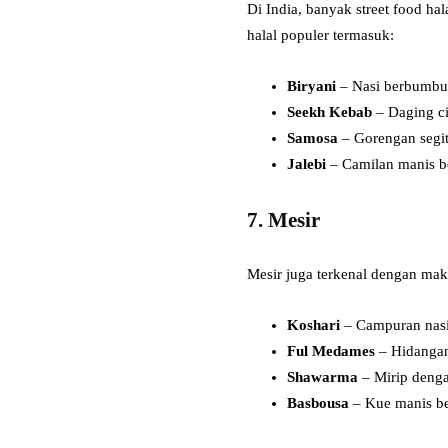
Di India, banyak street food ha
halal populer termasuk:
Biryani
– Nasi berbumbu
Seekh Kebab
– Daging ci
Samosa
– Gorengan segit
Jalebi
– Camilan manis be
7. Mesir
Mesir juga terkenal dengan maka
Koshari
– Campuran nasi, 
Ful Medames
– Hidangan
Shawarma
– Mirip denga
Basbousa
– Kue manis be