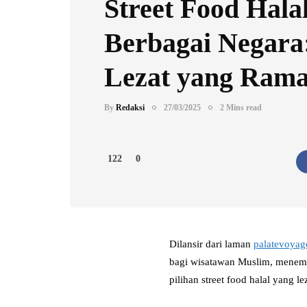
Street Food Halal
Berbagai Negara
Lezat yang Ram
By
Redaksi
27/03/2025
2 Mins read
122
0
Dilansir dari laman
palatevoyag
bagi wisatawan Muslim, menemu
pilihan street food halal yang 