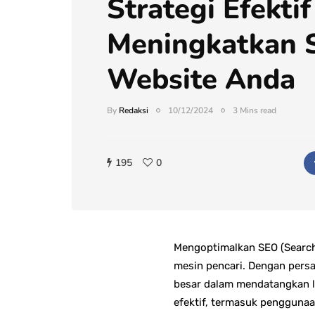
Strategi Efekti
Meningkatkan 
Website Anda
By
Redaksi
10/12/2024
3 Mins read
195
0
Mengoptimalkan SEO (Search 
mesin pencari. Dengan persa
besar dalam mendatangkan l
efektif, termasuk penggunaan