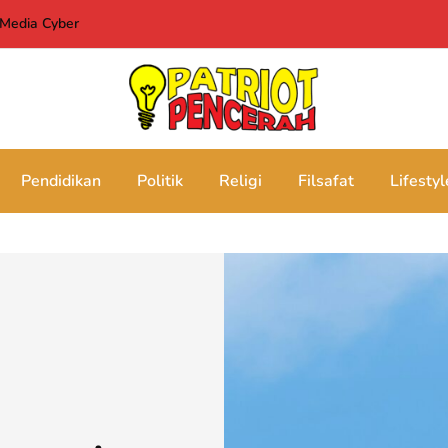
Media Cyber
Pendidikan
Politik
Religi
Filsafat
Lifestyl