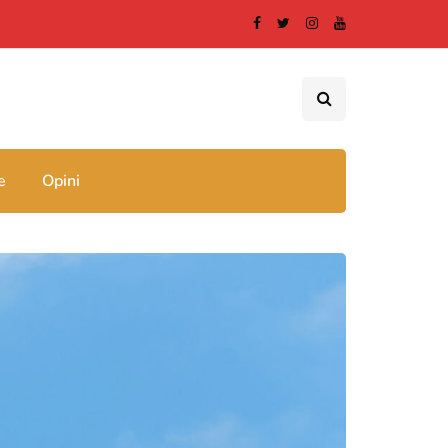
e
Opini