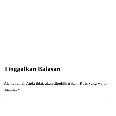
with InHype
Subscribe
Add some text to explain benefits of
subscripton on your services.
Tinggalkan Balasan
Alamat email Anda tidak akan dipublikasikan.
Ruas yang wajib
ditandai
*