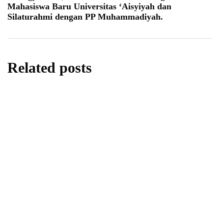
Mahasiswa Baru Universitas ‘Aisyiyah dan
Silaturahmi dengan PP Muhammadiyah.
Related posts
berita
pendidikan
Strategi Baru SMP Plus Al-Burhaniyah:
Evaluasi Total demi Mutu Pendidikan 2026–
2027
By
Juremi Ahmad
13/07/2026