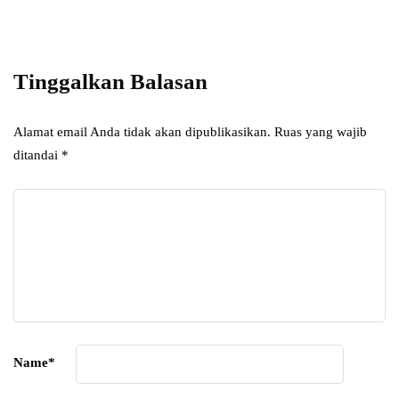
Add some text to explain benefits of
subscripton on your services.
Tinggalkan Balasan
Alamat email Anda tidak akan dipublikasikan.
Ruas yang wajib
ditandai
*
Name
*