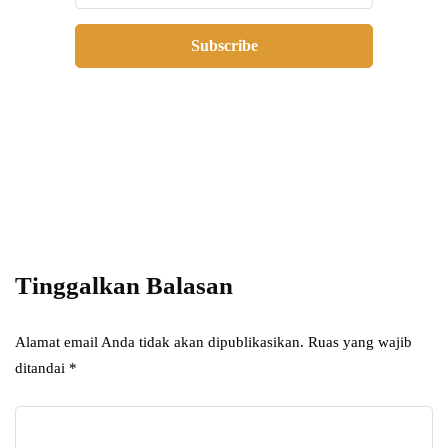
Subscribe
Add some text to explain benefits of
subscripton on your services.
Tinggalkan Balasan
Alamat email Anda tidak akan dipublikasikan.
Ruas yang wajib
ditandai
*