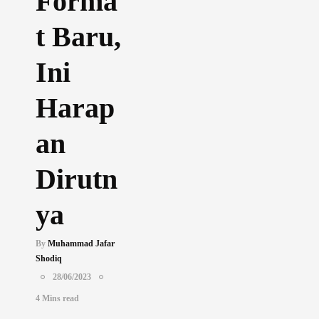
Forma
t Baru,
Ini
Harap
an
Dirutn
ya
By
Muhammad Jafar
Shodiq
28/06/2023
4 Mins read