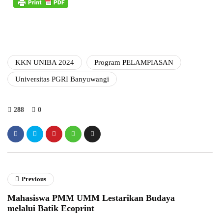
KKN UNIBA 2024
Program PELAMPIASAN
Universitas PGRI Banyuwangi
288
0
Previous
Mahasiswa PMM UMM Lestarikan Budaya
melalui Batik Ecoprint