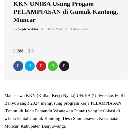
KKN UNIBA Usung Progam
PELAMPIASAN di Gumuk Kantong,
Muncar
By
Septi Sartika
16/08/2024
1 Mins read
288
0
Mahasiswa KKN (Kuliah Kerja Nyata) UNIBA (Universitas PGRI
Banyuwangi) 2024 mengusung program kerja PELAMPIASAN
(Penunjuk Jalan Pemandu Wisatawan Pantai) yang berlokasi di
wisata Pantai Gumuk Kantong, Desa Sumbersewu, Kecamatan
Muncar, Kabupaten Banyuwangi.