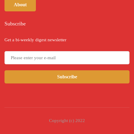
About
Subscribe
Get a bi-weekly digest newsletter
Subscribe
Copyright (c) 2022