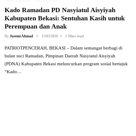
Kado Ramadan PD Nasyiatul Aisyiyah
Kabupaten Bekasi: Sentuhan Kasih untuk
Perempuan dan Anak
By
Juremi Ahmad
15/03/2026
1 Mins read
PATRIOTPENCERAH, BEKASI – Dalam semangat berbagi di
bulan suci Ramadan, Pimpinan Daerah Nasyiatul Aisyiyah
(PDNA) Kabupaten Bekasi meluncurkan program sosial bertajuk
“Kado…
Power your team
with InHype