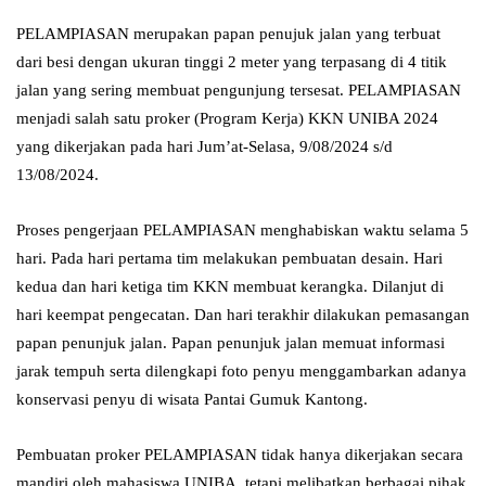
PELAMPIASAN merupakan papan penujuk jalan yang terbuat
dari besi dengan ukuran tinggi 2 meter yang terpasang di 4 titik
jalan yang sering membuat pengunjung tersesat. PELAMPIASAN
menjadi salah satu proker (Program Kerja) KKN UNIBA 2024
yang dikerjakan pada hari Jum’at-Selasa, 9/08/2024 s/d
13/08/2024.
Proses pengerjaan PELAMPIASAN menghabiskan waktu selama 5
hari. Pada hari pertama tim melakukan pembuatan desain. Hari
kedua dan hari ketiga tim KKN membuat kerangka. Dilanjut di
hari keempat pengecatan. Dan hari terakhir dilakukan pemasangan
papan penunjuk jalan. Papan penunjuk jalan memuat informasi
jarak tempuh serta dilengkapi foto penyu menggambarkan adanya
konservasi penyu di wisata Pantai Gumuk Kantong.
Pembuatan proker PELAMPIASAN tidak hanya dikerjakan secara
mandiri oleh mahasiswa UNIBA, tetapi melibatkan berbagai pihak