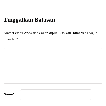
Add some text to explain benefits of
subscripton on your services.
Tinggalkan Balasan
Alamat email Anda tidak akan dipublikasikan.
Ruas yang wajib
ditandai
*
Name
*