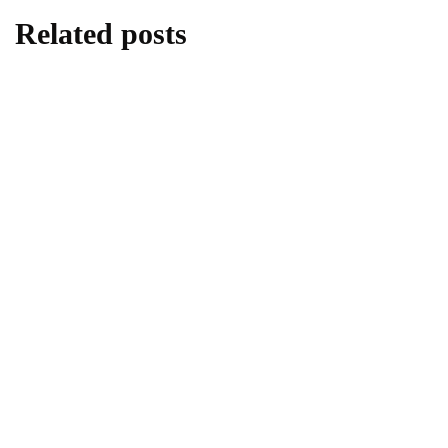
Related posts
lifestyle
5 Tips Memulai Gaya Hidup Sehat dengan
Bantuan Teknologi
By
Redaksi
18/03/2026
lifestyle