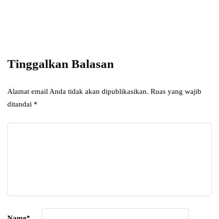
Add some text to explain benefits of
subscripton on your services.
Tinggalkan Balasan
Alamat email Anda tidak akan dipublikasikan.
Ruas yang wajib
ditandai
*
Name
*