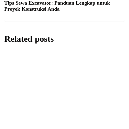
Tips Sewa Excavator: Panduan Lengkap untuk
Proyek Konstruksi Anda
Related posts
artikel
GCPedia Top Up Murah Semua Game
Online dengan Transaksi Mudah dan Harga
Bersahabat
By
Redaksi
30/07/2026