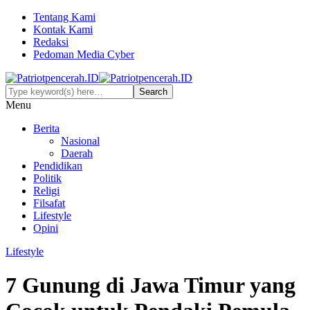
Tentang Kami
Kontak Kami
Redaksi
Pedoman Media Cyber
Menu
Berita
Nasional
Daerah
Pendidikan
Politik
Religi
Filsafat
Lifestyle
Opini
Lifestyle
7 Gunung di Jawa Timur yang