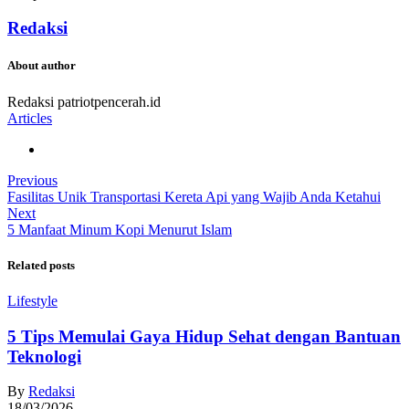
Redaksi
About author
Redaksi patriotpencerah.id
Articles
Previous
Fasilitas Unik Transportasi Kereta Api yang Wajib Anda Ketahui
Next
5 Manfaat Minum Kopi Menurut Islam
Related posts
Lifestyle
5 Tips Memulai Gaya Hidup Sehat dengan Bantuan
Teknologi
By
Redaksi
18/03/2026