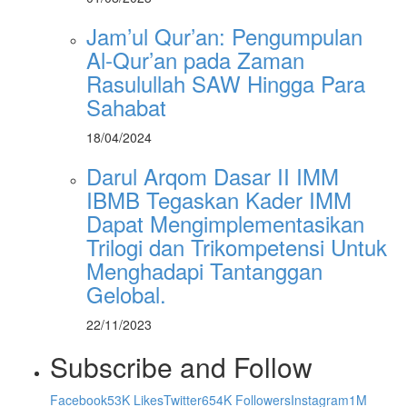
Jam’ul Qur’an: Pengumpulan
Al-Qur’an pada Zaman
Rasulullah SAW Hingga Para
Sahabat
18/04/2024
Darul Arqom Dasar II IMM
IBMB Tegaskan Kader IMM
Dapat Mengimplementasikan
Trilogi dan Trikompetensi Untuk
Menghadapi Tantanggan
Gelobal.
22/11/2023
Subscribe and Follow
Facebook
53K Likes
Twitter
654K Followers
Instagram
1M