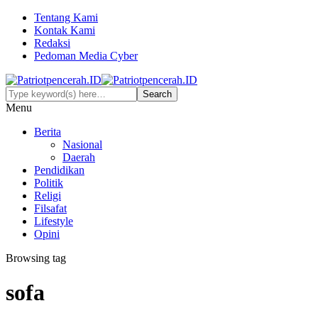
Tentang Kami
Kontak Kami
Redaksi
Pedoman Media Cyber
Menu
Berita
Nasional
Daerah
Pendidikan
Politik
Religi
Filsafat
Lifestyle
Opini
Browsing tag
sofa