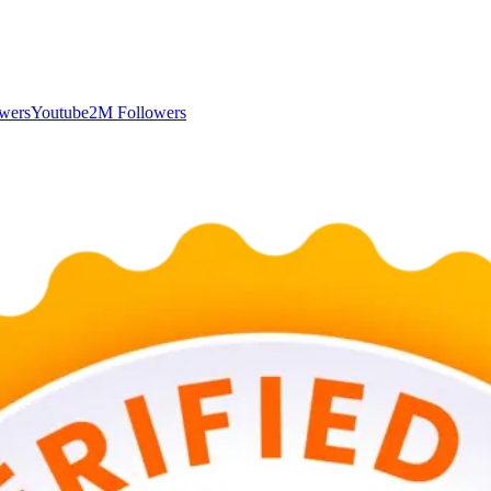
wers
Youtube
2M Followers