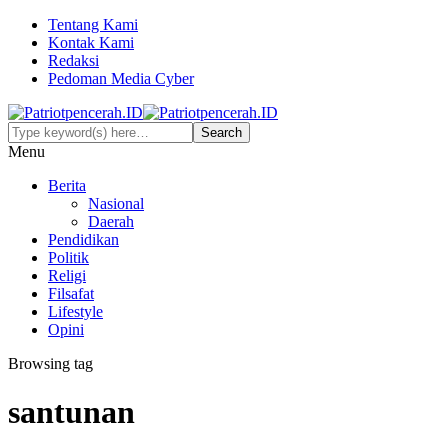
Tentang Kami
Kontak Kami
Redaksi
Pedoman Media Cyber
Menu
Berita
Nasional
Daerah
Pendidikan
Politik
Religi
Filsafat
Lifestyle
Opini
Browsing tag
santunan