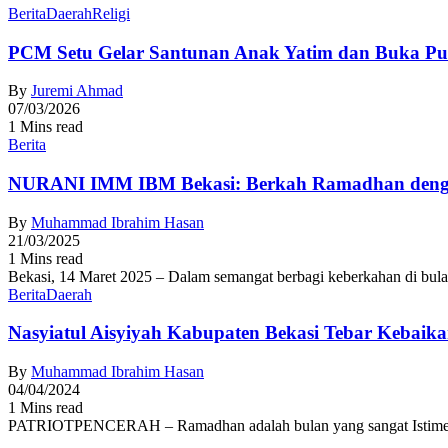
Berita
Daerah
Religi
PCM Setu Gelar Santunan Anak Yatim dan Buka Pu
By
Juremi Ahmad
07/03/2026
1 Mins read
Berita
NURANI IMM IBM Bekasi: Berkah Ramadhan dengan
By
Muhammad Ibrahim Hasan
21/03/2025
1 Mins read
Bekasi, 14 Maret 2025 – Dalam semangat berbagi keberkahan di bu
Berita
Daerah
Nasyiatul Aisyiyah Kabupaten Bekasi Tebar Kebai
By
Muhammad Ibrahim Hasan
04/04/2024
1 Mins read
PATRIOTPENCERAH – Ramadhan adalah bulan yang sangat Istimewa b