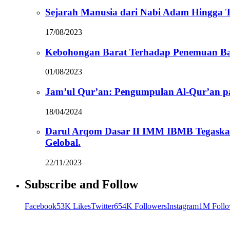
Sejarah Manusia dari Nabi Adam Hingga Te
17/08/2023
Kebohongan Barat Terhadap Penemuan Ba
01/08/2023
Jam’ul Qur’an: Pengumpulan Al-Qur’an 
18/04/2024
Darul Arqom Dasar II IMM IBMB Tegaska
Gelobal.
22/11/2023
Subscribe and Follow
Facebook
53K Likes
Twitter
654K Followers
Instagram
1M Follo