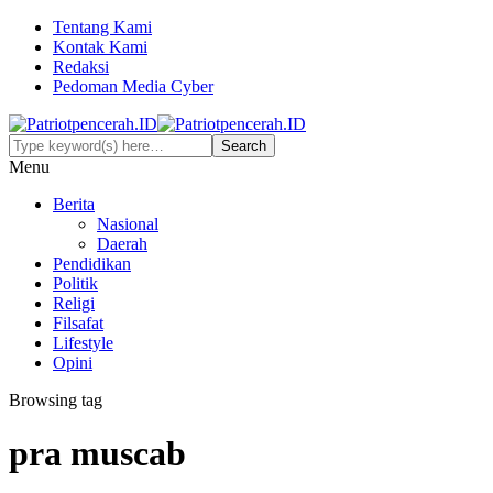
Tentang Kami
Kontak Kami
Redaksi
Pedoman Media Cyber
Menu
Berita
Nasional
Daerah
Pendidikan
Politik
Religi
Filsafat
Lifestyle
Opini
Browsing tag
pra muscab