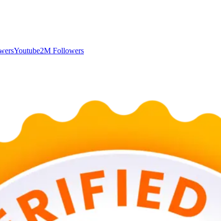
wers
Youtube
2M Followers