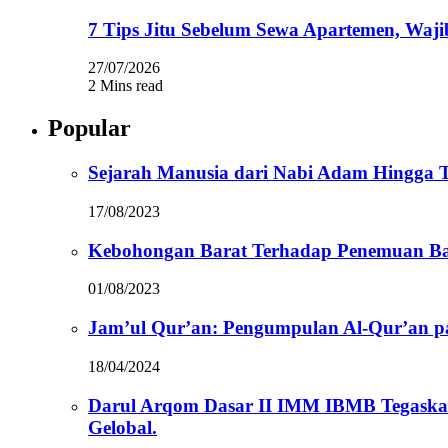
7 Tips Jitu Sebelum Sewa Apartemen, Waji
27/07/2026
2 Mins read
Popular
Sejarah Manusia dari Nabi Adam Hingga Te
17/08/2023
Kebohongan Barat Terhadap Penemuan Ba
01/08/2023
Jam’ul Qur’an: Pengumpulan Al-Qur’an 
18/04/2024
Darul Arqom Dasar II IMM IBMB Tegaska
Gelobal.