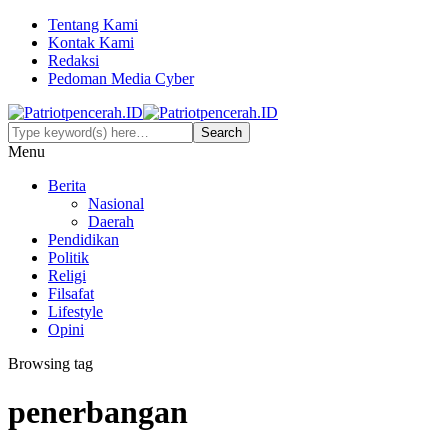
Tentang Kami
Kontak Kami
Redaksi
Pedoman Media Cyber
Menu
Berita
Nasional
Daerah
Pendidikan
Politik
Religi
Filsafat
Lifestyle
Opini
Browsing tag
penerbangan