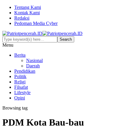
Tentang Kami
Kontak Kami
Redaksi
Pedoman Media Cyber
Menu
Berita
Nasional
Daerah
Pendidikan
Politik
Religi
Filsafat
Lifestyle
Opini
Browsing tag
PDM Kota Bau-bau