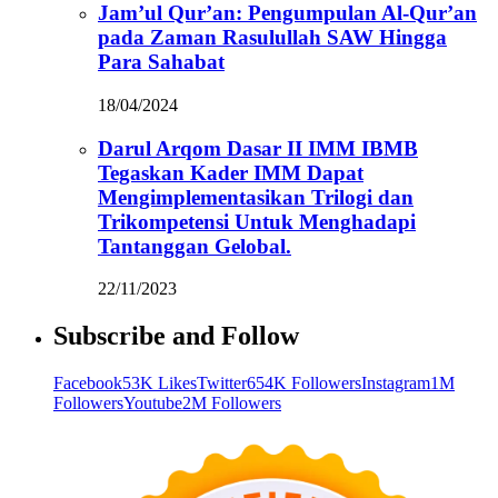
Jam’ul Qur’an: Pengumpulan Al-Qur’an
pada Zaman Rasulullah SAW Hingga
Para Sahabat
18/04/2024
Darul Arqom Dasar II IMM IBMB
Tegaskan Kader IMM Dapat
Mengimplementasikan Trilogi dan
Trikompetensi Untuk Menghadapi
Tantanggan Gelobal.
22/11/2023
Subscribe and Follow
Facebook
53K Likes
Twitter
654K Followers
Instagram
1M
Followers
Youtube
2M Followers