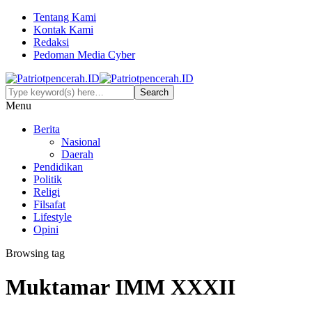
Tentang Kami
Kontak Kami
Redaksi
Pedoman Media Cyber
Menu
Berita
Nasional
Daerah
Pendidikan
Politik
Religi
Filsafat
Lifestyle
Opini
Browsing tag
Muktamar IMM XXXII