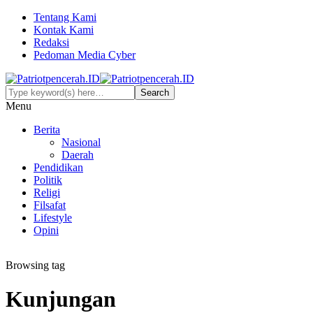
Tentang Kami
Kontak Kami
Redaksi
Pedoman Media Cyber
Menu
Berita
Nasional
Daerah
Pendidikan
Politik
Religi
Filsafat
Lifestyle
Opini
Browsing tag
Kunjungan