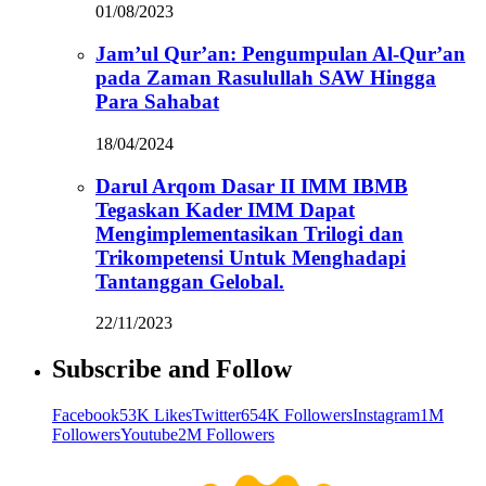
01/08/2023
Jam’ul Qur’an: Pengumpulan Al-Qur’an
pada Zaman Rasulullah SAW Hingga
Para Sahabat
18/04/2024
Darul Arqom Dasar II IMM IBMB
Tegaskan Kader IMM Dapat
Mengimplementasikan Trilogi dan
Trikompetensi Untuk Menghadapi
Tantanggan Gelobal.
22/11/2023
Subscribe and Follow
Facebook
53K Likes
Twitter
654K Followers
Instagram
1M
Followers
Youtube
2M Followers