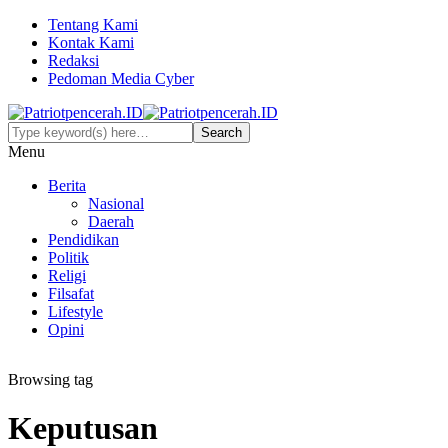
Tentang Kami
Kontak Kami
Redaksi
Pedoman Media Cyber
Menu
Berita
Nasional
Daerah
Pendidikan
Politik
Religi
Filsafat
Lifestyle
Opini
Browsing tag
Keputusan