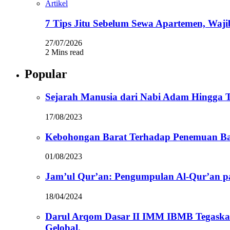
Artikel
7 Tips Jitu Sebelum Sewa Apartemen, Waji
27/07/2026
2 Mins read
Popular
Sejarah Manusia dari Nabi Adam Hingga Te
17/08/2023
Kebohongan Barat Terhadap Penemuan Ba
01/08/2023
Jam’ul Qur’an: Pengumpulan Al-Qur’an 
18/04/2024
Darul Arqom Dasar II IMM IBMB Tegaska
Gelobal.