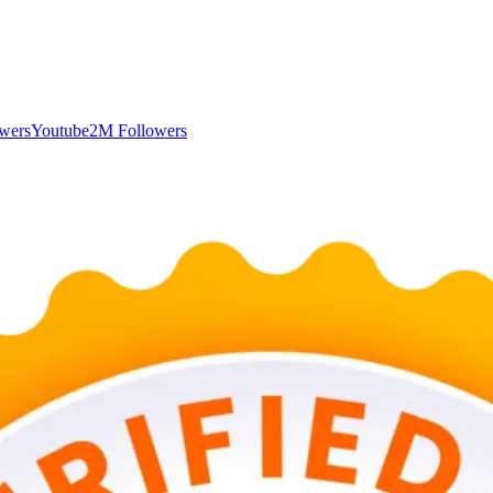
wers
Youtube
2M Followers