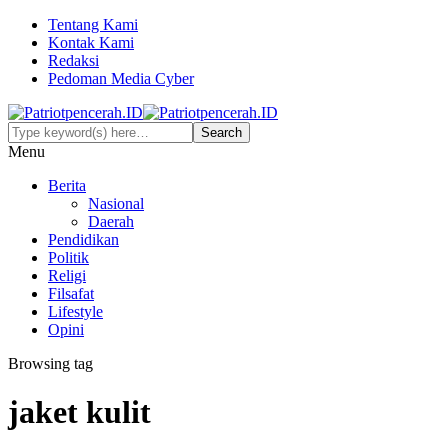
Tentang Kami
Kontak Kami
Redaksi
Pedoman Media Cyber
Menu
Berita
Nasional
Daerah
Pendidikan
Politik
Religi
Filsafat
Lifestyle
Opini
Browsing tag
jaket kulit