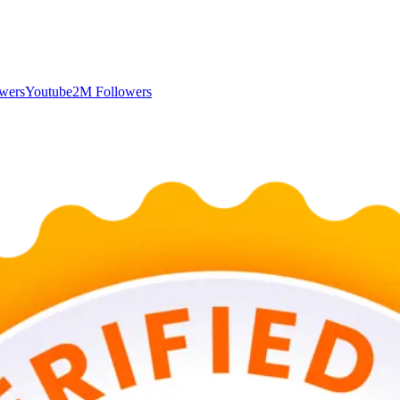
wers
Youtube
2M Followers