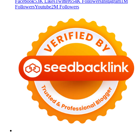
Facebook
53K Likes
Twitter
654K Followers
Instagram
1M
Followers
Youtube
2M Followers