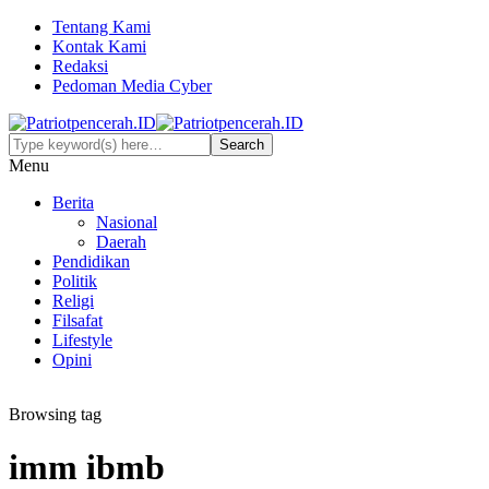
Tentang Kami
Kontak Kami
Redaksi
Pedoman Media Cyber
Menu
Berita
Nasional
Daerah
Pendidikan
Politik
Religi
Filsafat
Lifestyle
Opini
Browsing tag
imm ibmb