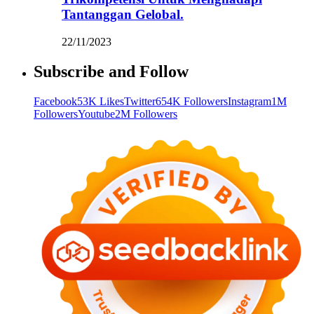
Tantanggan Gelobal.
22/11/2023
Subscribe and Follow
Facebook
53K Likes
Twitter
654K Followers
Instagram
1M
Followers
Youtube
2M Followers