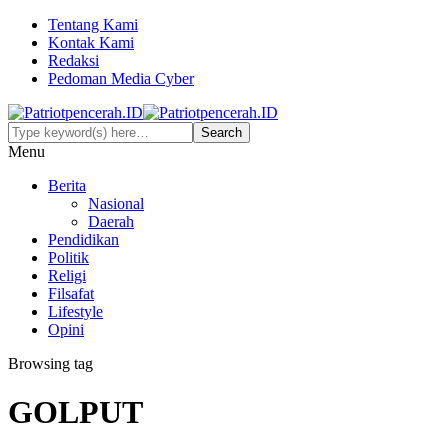
Tentang Kami
Kontak Kami
Redaksi
Pedoman Media Cyber
Menu
Berita
Nasional
Daerah
Pendidikan
Politik
Religi
Filsafat
Lifestyle
Opini
Browsing tag
GOLPUT