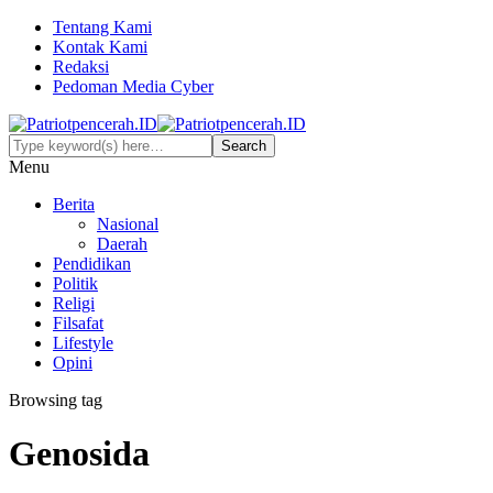
Tentang Kami
Kontak Kami
Redaksi
Pedoman Media Cyber
Menu
Berita
Nasional
Daerah
Pendidikan
Politik
Religi
Filsafat
Lifestyle
Opini
Browsing tag
Genosida