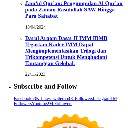
Jam’ul Qur’an: Pengumpulan Al-Qur’an
pada Zaman Rasulullah SAW Hingga
Para Sahabat
18/04/2024
Darul Arqom Dasar II IMM IBMB
Tegaskan Kader IMM Dapat
Mengimplementasikan Trilogi dan
Trikompetensi Untuk Menghadapi
Tantanggan Gelobal.
22/11/2023
Subscribe and Follow
Facebook
53K Likes
Twitter
654K Followers
Instagram
1M
Followers
Youtube
2M Followers