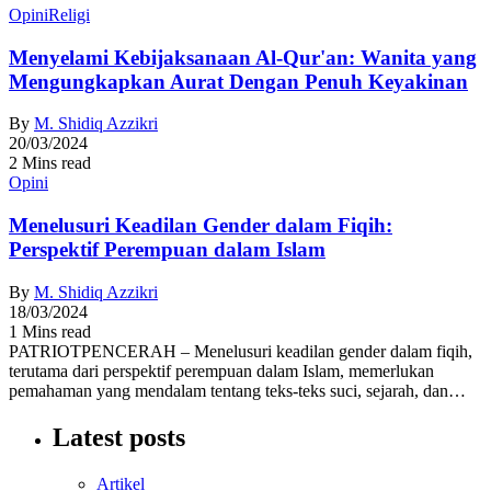
Opini
Religi
Menyelami Kebijaksanaan Al-Qur'an: Wanita yang
Mengungkapkan Aurat Dengan Penuh Keyakinan
By
M. Shidiq Azzikri
20/03/2024
2 Mins read
Opini
Menelusuri Keadilan Gender dalam Fiqih:
Perspektif Perempuan dalam Islam
By
M. Shidiq Azzikri
18/03/2024
1 Mins read
PATRIOTPENCERAH – Menelusuri keadilan gender dalam fiqih,
terutama dari perspektif perempuan dalam Islam, memerlukan
pemahaman yang mendalam tentang teks-teks suci, sejarah, dan…
Latest posts
Artikel