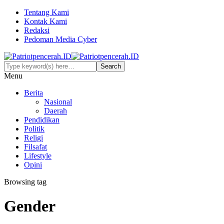
Tentang Kami
Kontak Kami
Redaksi
Pedoman Media Cyber
Menu
Berita
Nasional
Daerah
Pendidikan
Politik
Religi
Filsafat
Lifestyle
Opini
Browsing tag
Gender