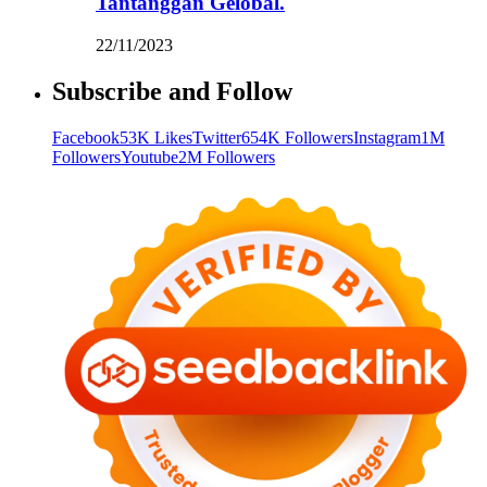
Tantanggan Gelobal.
22/11/2023
Subscribe and Follow
Facebook
53K Likes
Twitter
654K Followers
Instagram
1M
Followers
Youtube
2M Followers