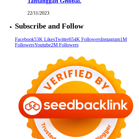
Tantanggan Gelobal.
22/11/2023
Subscribe and Follow
Facebook
53K Likes
Twitter
654K Followers
Instagram
1M
Followers
Youtube
2M Followers